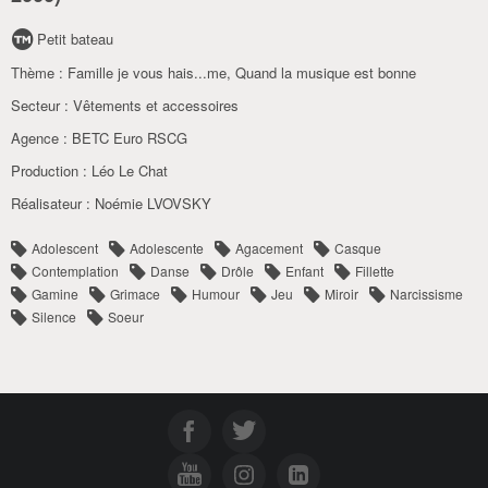
Petit bateau
Thème :
Famille je vous hais...me
,
Quand la musique est bonne
Secteur :
Vêtements et accessoires
Agence :
BETC Euro RSCG
Production :
Léo Le Chat
Réalisateur :
Noémie LVOVSKY
Adolescent
Adolescente
Agacement
Casque
Contemplation
Danse
Drôle
Enfant
Fillette
Gamine
Grimace
Humour
Jeu
Miroir
Narcissisme
Silence
Soeur