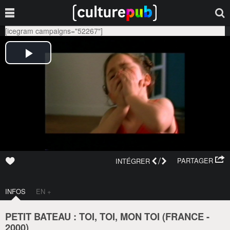
[icegram campaigns="52267"]
/
PARTAGER
INTÉGRER
INFOS
EN +
PETIT BATEAU : TOI, TOI, MON TOI (
FRANCE
-
2000
)