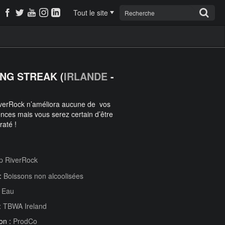
Tout le site
ING STREAK (
IRLANDE
-
verRock n’améliora aucune de vos
ces mais vous serez certain d’être
raté !
p RiverRock
 :
Boissons non alcoolisées
:
Eau
:
TBWA Ireland
on :
ProdCo