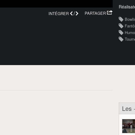
Réalisat
/
PARTAGER
INTÉGRER
Bowli
Fant
Humo
Tourn
Les 