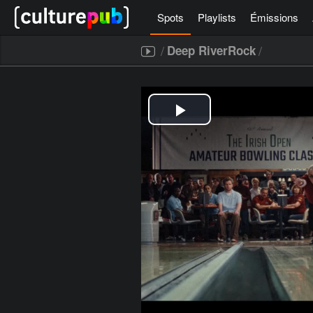
Spots
Playlists
Émissions
/
/
Deep RiverRock
[icegram campaigns="52267"]