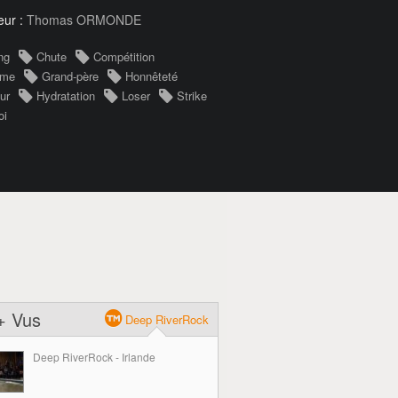
eur :
Thomas ORMONDE
ng
Chute
Compétition
ôme
Grand-père
Honnêteté
ur
Hydratation
Loser
Strike
oi
+ Vus
Deep RiverRock
Deep RiverRock - Irlande