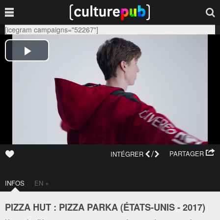
[icegram campaigns="52267"]
/
PARTAGER
INTÉGRER
INFOS
EN +
PIZZA HUT : PIZZA PARKA (
ÉTATS-UNIS
-
2017
)