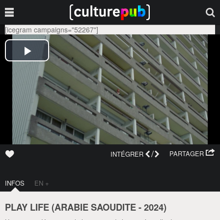
[icegram campaigns="52267"]
/
PARTAGER
INTÉGRER
INFOS
EN +
PLAY LIFE (
ARABIE SAOUDITE
-
2024
)