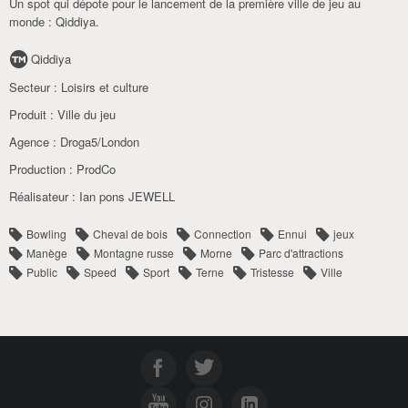
Un spot qui dépote pour le lancement de la première ville de jeu au
monde : Qiddiya.
Qiddiya
Secteur :
Loisirs et culture
Produit :
Ville du jeu
Agence :
Droga5/London
Production :
ProdCo
Réalisateur :
Ian pons JEWELL
Bowling
Cheval de bois
Connection
Ennui
jeux
Manège
Montagne russe
Morne
Parc d'attractions
Public
Speed
Sport
Terne
Tristesse
Ville