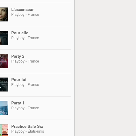
L'ascenseur
Playboy - France
Pour elle
Playboy - France
Party 2
Playboy - France
Pour lui
Playboy - France
Party 1
Playboy - France
Practice Safe Six
Playboy - États-unis