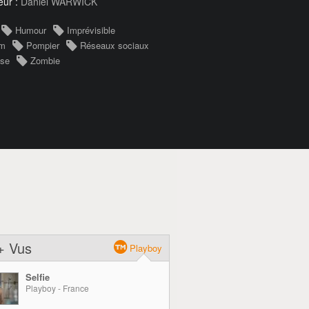
eur :
Daniel WARWICK
Humour
Imprévisible
um
Pompier
Réseaux sociaux
ise
Zombie
+ Vus
Playboy
Selfie
Playboy - France