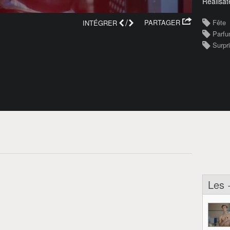
Réalisat
/
PARTAGER
Fête
INTÉGRER
Parf
Surpr
Les 