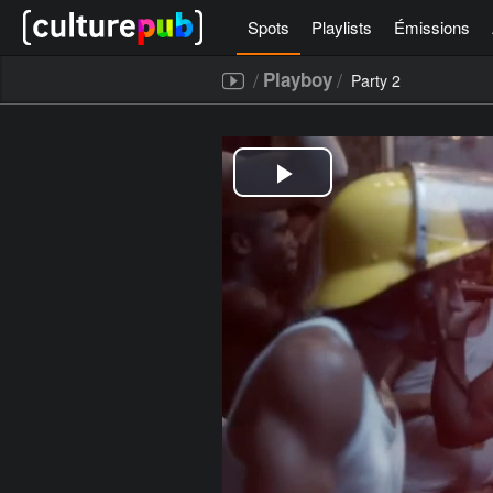
Spots
Playlists
Émissions
/
/
Playboy
Party 2
[icegram campaigns="52267"]