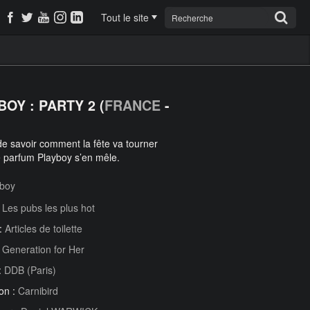
Tout le site
OY : PARTY 2 (
FRANCE
-
e de savoir comment la fête va tourner
 parfum Playboy s’en mêle.
yboy
:
Les pubs les plus hot
 :
Articles de toilette
:
Generation for Her
:
DDB (Paris)
on :
Carnibird