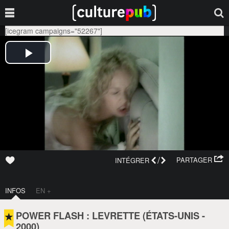
[icegram campaigns="52267"]
/
PARTAGER
INTÉGRER
INFOS
EN +
POWER FLASH : LEVRETTE (
ÉTATS-UNIS
-
2000
)