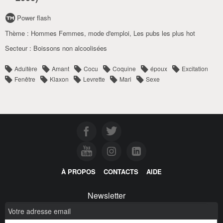
Power flash
Thème :
Hommes Femmes, mode d'emploi
,
Les pubs les plus hot
Secteur :
Boissons non alcoolisées
Adultère
Amant
Cocu
Coquine
époux
Excitation
Fenêtre
Klaxon
Levrette
Mari
Sexe
À PROPOS
CONTACTS
AIDE
Newsletter