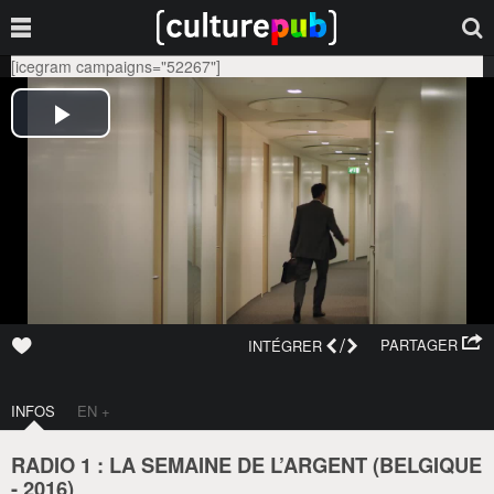
[icegram campaigns="52267"]
/
PARTAGER
INTÉGRER
INFOS
EN +
RADIO 1 : LA SEMAINE DE L’ARGENT (
BELGIQUE
-
2016
)