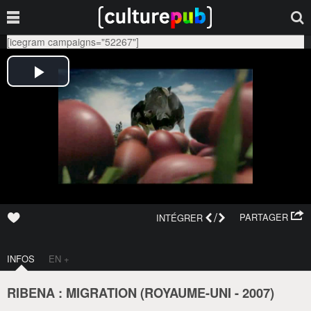
[icegram campaigns="52267"]
/
PARTAGER
INTÉGRER
INFOS
EN +
RIBENA : MIGRATION (
ROYAUME-UNI
-
2007
)