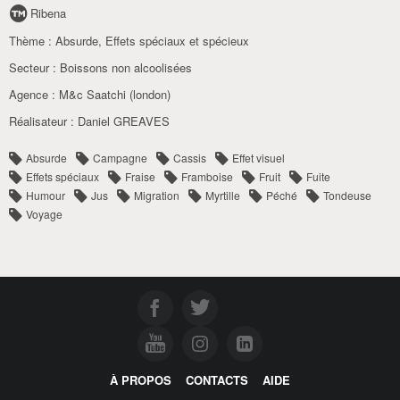
Ribena
Thème :
Absurde
,
Effets spéciaux et spécieux
Secteur :
Boissons non alcoolisées
Agence :
M&c Saatchi (london)
Réalisateur :
Daniel GREAVES
Absurde
Campagne
Cassis
Effet visuel
Effets spéciaux
Fraise
Framboise
Fruit
Fuite
Humour
Jus
Migration
Myrtille
Péché
Tondeuse
Voyage
À PROPOS
CONTACTS
AIDE