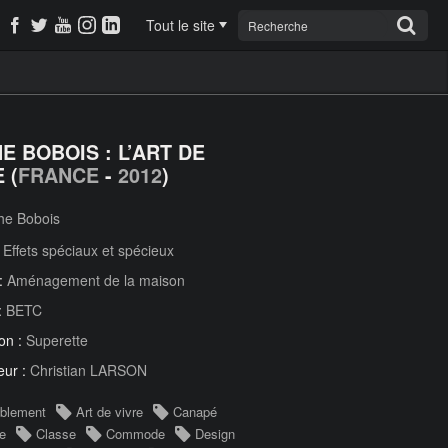
Tout le site
E BOBOIS : L’ART DE
 (
FRANCE
-
2012
)
he Bobois
:
Effets spéciaux et spécieux
 :
Aménagement de la maison
:
BETC
on :
Superette
eur :
Christian LARSON
blement
Art de vivre
Canapé
e
Classe
Commode
Design