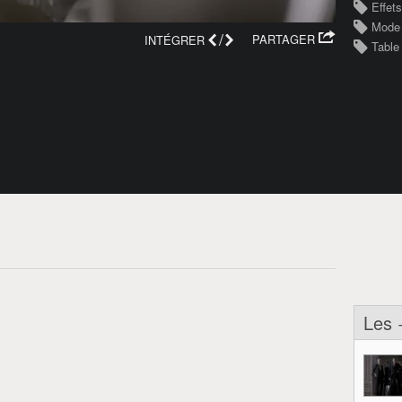
Effet
Mode
/
PARTAGER
INTÉGRER
Table
Les 