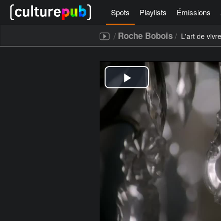
Spots
Playlists
Émissions
/
/
Roche Bobois
L'art de vivr
[icegram campaigns="52267"]