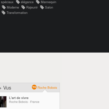
s spéciaux
élégance
Mannequin
Moderne
Rajeunir
Salon
Transformation
+ Vus
Roche Bobois
L'art de vivre
Roche Bobois - France