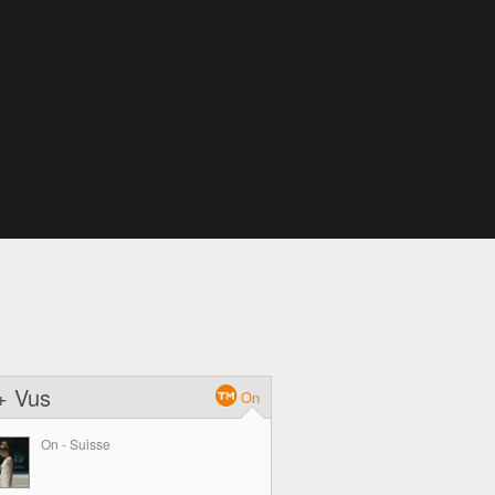
+ Vus
On
On - Suisse