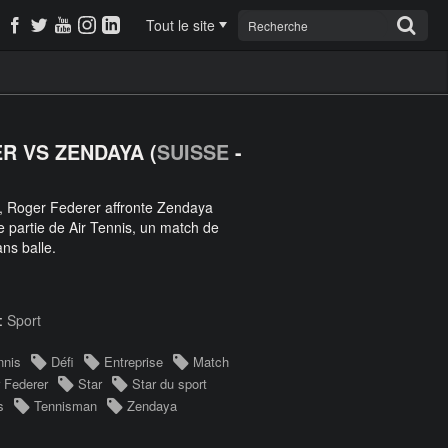
Tout le site
R VS ZENDAYA (
SUISSE
-
, Roger Federer affronte Zendaya
 partie de Air Tennis, un match de
ans balle.
 :
Sport
nnis
Défi
Entreprise
Match
 Federer
Star
Star du sport
s
Tennisman
Zendaya