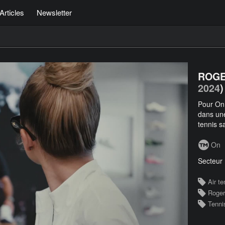
Articles
Newsletter
ROGE
2024
)
Pour On
dans une
tennis s
On
Secteur
Air te
Roger
Tenni