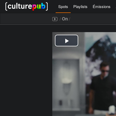
Spots
Playlists
Émissions
/
/
On
[icegram campaigns="52267"]