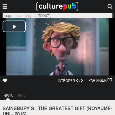
[icegram campaigns="52267"]
/
PARTAGER
INTÉGRER
INFOS
EN +
SAINSBURY’S : THE GREATEST GIFT (
ROYAUME-
UNI
-
2016
)