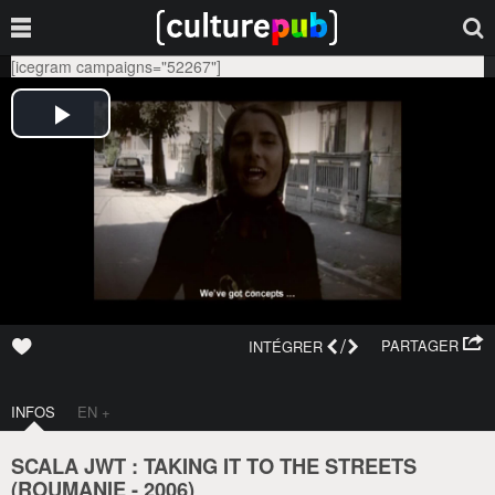
[icegram campaigns="52267"]
/
PARTAGER
INTÉGRER
INFOS
EN +
SCALA JWT : TAKING IT TO THE STREETS
(
ROUMANIE
-
2006
)