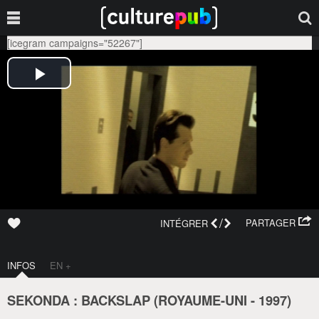
[icegram campaigns="52267"]
/
PARTAGER
INTÉGRER
INFOS
EN +
SEKONDA : BACKSLAP (
ROYAUME-UNI
-
1997
)