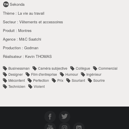
Sekonda
Thème :
La vie au travail
Secteur :
Vêtements et accessoires
Produit :
Montres
Agence :
M&C Saatchi
Production :
Godman
Réalisateur :
Kevin THOMAS
Businessman
Caméra subjective
Collègue
Commercial
Designer
Film d'entreprise
Humour
Ingénieur
Mécontent
Perfection
Prix
Souriant
Sourire
Technicien
Violent