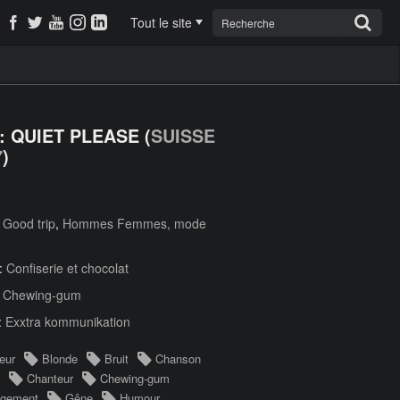
Tout le site
: QUIET PLEASE (
SUISSE
7
)
:
Good trip
,
Hommes Femmes, mode
 :
Confiserie et chocolat
:
Chewing-gum
:
Exxtra kommunikation
eur
Blonde
Bruit
Chanson
Chanteur
Chewing-gum
ngement
Gêne
Humour