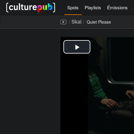
Spots
Playlists
Émissions
/
/
Skai
Quiet Please
[icegram campaigns="52267"]