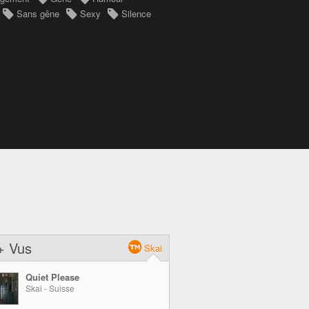
Sans gêne
Sexy
Silence
+ Vus
Skai
Quiet Please
Skai - Suisse