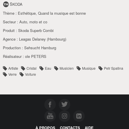
ŠKODA
Thème :
Esthétique
,
Quand la musique est bonne
Secteur :
Auto
,
moto et co
Produit :
Skoda Superb Combi
Agence :
Leagas Delaney (Hambourg)
Production :
Sehsucht Hamburg
Réalisateur :
ole PETERS
Artiste
Cristal
Eau
Musicien
Musique
Petr Spatina
Verre
Voiture
À PROPOS
CONTACTS
AIDE