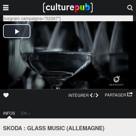
[icegram campaigns="52267"]
/
PARTAGER
INTÉGRER
INFOS
EN +
SKODA : GLASS MUSIC (
ALLEMAGNE
)