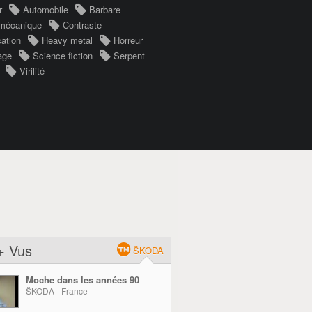
r
Automobile
Barbare
mécanique
Contraste
cation
Heavy metal
Horreur
age
Science fiction
Serpent
Virilité
+ Vus
ŠKODA
Moche dans les années 90
ŠKODA - France