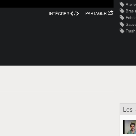
Atelie
Bras 
/
PARTAGER
INTÉGRER
Fabri
Sauv
Trash
Les 