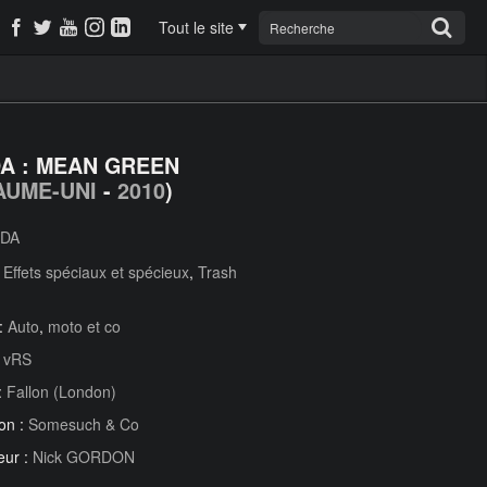
Tout le site
A : MEAN GREEN
AUME-UNI
-
2010
)
DA
:
Effets spéciaux et spécieux
,
Trash
 :
Auto
,
moto et co
:
vRS
:
Fallon (London)
on :
Somesuch & Co
eur :
Nick GORDON