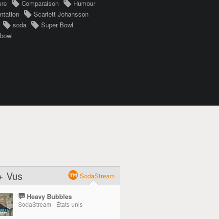
ure
Comparaison
Humour
ntation
Scarlett Johansson
soda
Super Bowl
bowl
+ Vus
SodaStream
Heavy Bubbles
SodaStream - États-unis