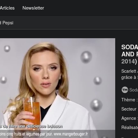
Articles
Newsletter
d Pepsi
SODA
AND 
2014
)
Scarlett
grâce à
Sod
Thème 
Secteur
Agence 
Réalisat