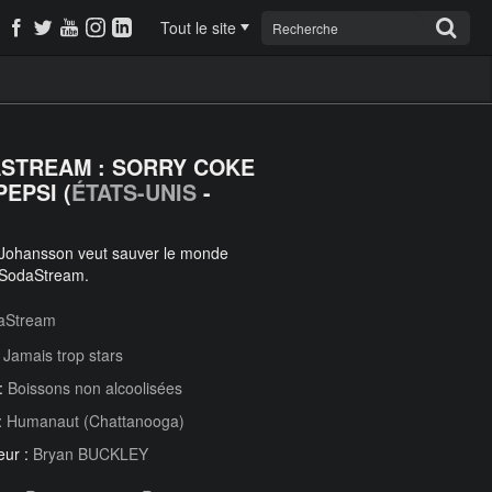
Tout le site
STREAM : SORRY COKE
PEPSI (
ÉTATS-UNIS
-
 Johansson veut sauver le monde
 SodaStream.
aStream
:
Jamais trop stars
 :
Boissons non alcoolisées
:
Humanaut (Chattanooga)
eur :
Bryan BUCKLEY