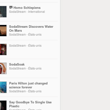
Homo Schlepiens
SodaStream - International
SodaStream Discovers Water
On Mars
SodaStream - États-unis
SodaStream - États-unis
SodaSoak
SodaStream - États-unis
Paris Hilton just changed
science forever
SodaStream - États-unis
Say Goodbye To Single Use
Plastic
SodaStream - États-unis