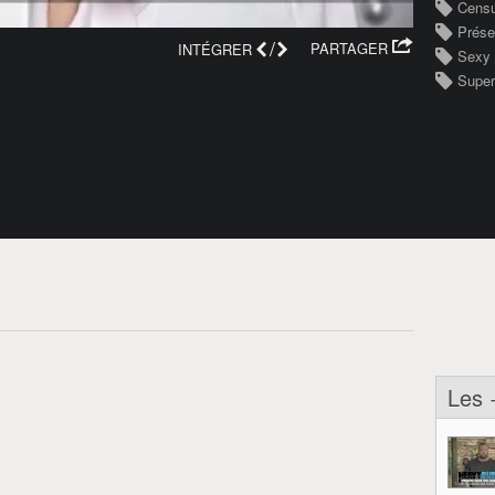
Cens
Prése
/
PARTAGER
INTÉGRER
Sexy
Super
Les 