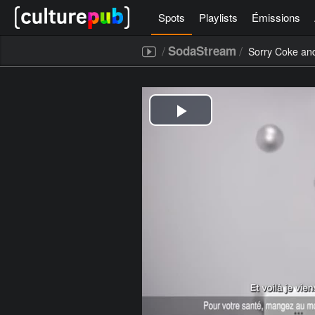
Spots
Playlists
Émissions
/
/
SodaStream
Sorry Coke an
[icegram campaigns="52267"]