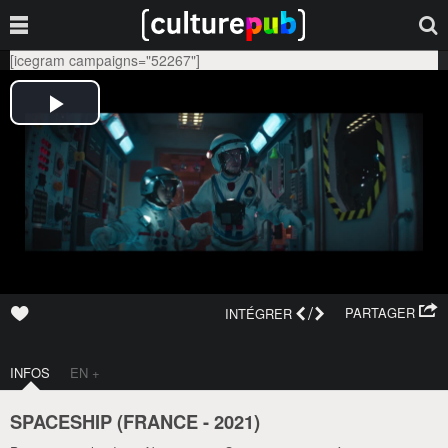
[icegram campaigns="52267"]
/
PARTAGER
INTÉGRER
INFOS
EN +
SPACESHIP (
FRANCE
-
2021
)