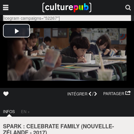
[icegram campaigns="52267"]
/
PARTAGER
INTÉGRER
INFOS
EN +
SPARK : CELEBRATE FAMILY (
NOUVELLE-
ZÉLANDE
-
2017
)