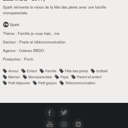
Spark réinvente la vision de la fête des pères avec une famille
monoparentale.
Spark
Thème :
Famille je vous hais...me
Secteur :
Poste et télécommunication
Agence :
Colenso BBDO
Production :
Finch
Amour
Enfant
Famille
Fête des pères
football
Maman
Monoparentale
Papa
Parent et enfant
Petit déjeuner
Petit garçon
Télécommunication