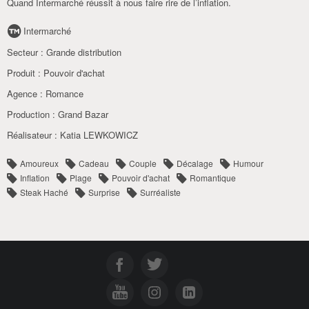
Quand Intermarché réussit à nous faire rire de l’inflation.
Intermarché
Secteur :
Grande distribution
Produit :
Pouvoir d'achat
Agence :
Romance
Production :
Grand Bazar
Réalisateur :
Katia LEWKOWICZ
Amoureux
Cadeau
Couple
Décalage
Humour
Inflation
Plage
Pouvoir d'achat
Romantique
Steak Haché
Surprise
Surréaliste