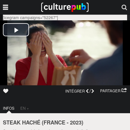
[icegram campaigns="52267"]
/
PARTAGER
INTÉGRER
INFOS
EN +
STEAK HACHÉ (
FRANCE
-
2023
)