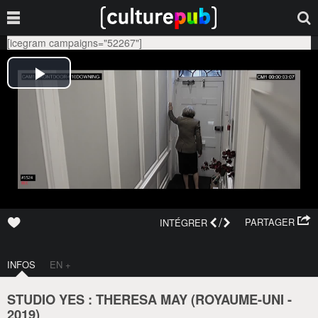
[icegram campaigns="52267"]
/
PARTAGER
INTÉGRER
INFOS
EN +
STUDIO YES : THERESA MAY (
ROYAUME-UNI
-
2019
)