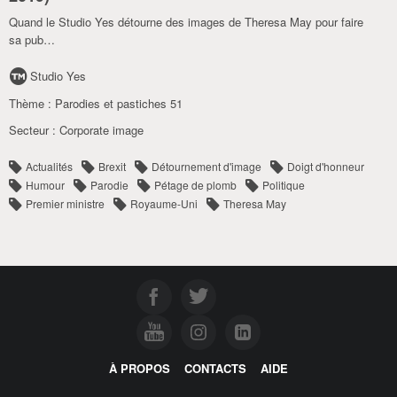
Quand le Studio Yes détourne des images de Theresa May pour faire
sa pub…
Studio Yes
Thème :
Parodies et pastiches 51
Secteur :
Corporate image
Actualités
Brexit
Détournement d'image
Doigt d'honneur
Humour
Parodie
Pétage de plomb
Politique
Premier ministre
Royaume-Uni
Theresa May
À PROPOS
CONTACTS
AIDE