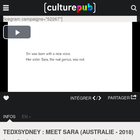
[icegram campaigns="52267"]
/
PARTAGER
INTÉGRER
INFOS
EN +
TEDXSYDNEY : MEET SARA (
AUSTRALIE
-
2018
)