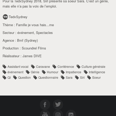
Pour la TedxSydney 2018, Siri présente sa soeur Sara. C’est un génie,
mais elle n’a pas la voix de l’emploi.
TedxSydney
Thème :
Famille je vous hais...me
Secteur :
événement
,
Spectacles
Agence :
Bmf (Sydney)
Production :
Scoundrel Films
Réalisateur :
James DIVE
Assistant vocal
Caravane
Conférence
Culture générale
événement
Génie
Humour
Impatience
Intelligence
QI
Question
Questionnaire
Sara
Siri
Soeur