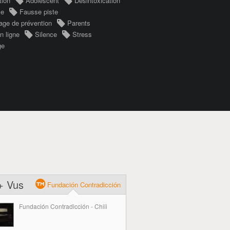
tion
Adolescent
Désintoxication
le
Fausse piste
ge de prévention
Parents
n ligne
Silence
Stress
ge
+ Vus
Fundación Contradicción
Fundación Contradicción - Chili