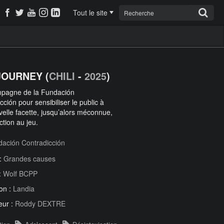
Tout le site
JOURNEY (
CHILI
-
2025
)
pagne de la Fundación
cción pour sensibiliser le public à
elle facette, jusqu’alors méconnue,
ction au jeu.
ación Contradicción
 :
Grandes causes
:
Wolf BCPP
on :
Landia
eur :
Roddy DEXTRE