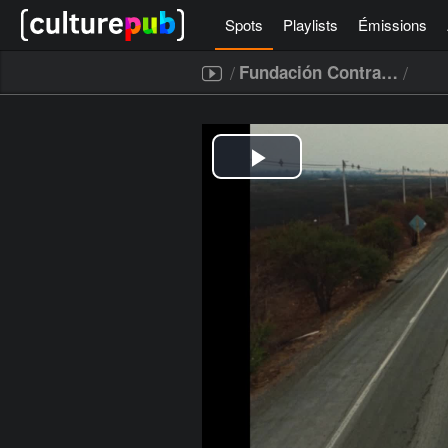
Spots
Playlists
Émissions
/
/
Fundación Contradicción
[icegram campaigns="52267"]