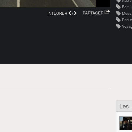
Addic
Famil
/
PARTAGER
INTÉGRER
Messa
Pari e
Voya
Les 