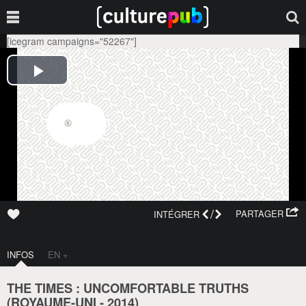
[icegram campaigns="52267"]
/
PARTAGER
INTÉGRER
INFOS
EN +
THE TIMES : UNCOMFORTABLE TRUTHS
(
ROYAUME-UNI
-
2014
)