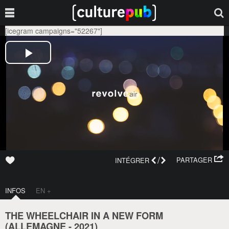
[icegram campaigns="52267"]
/
PARTAGER
INTÉGRER
INFOS
EN +
THE WHEELCHAIR IN A NEW FORM
(
ALLEMAGNE
-
2021
)