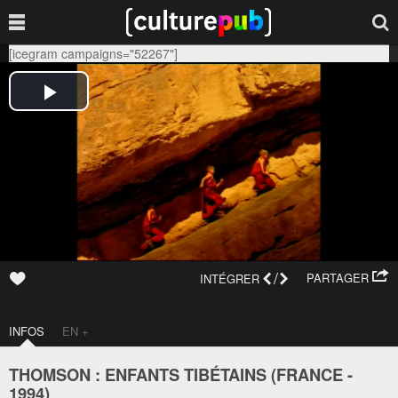
[icegram campaigns="52267"]
/
PARTAGER
INTÉGRER
INFOS
EN +
THOMSON : ENFANTS TIBÉTAINS (
FRANCE
-
1994
)