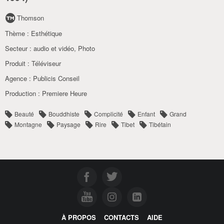
Thomson
Thème :
Esthétique
Secteur :
audio et vidéo
,
Photo
Produit :
Téléviseur
Agence :
Publicis Conseil
Production :
Premiere Heure
Beauté
Bouddhiste
Complicité
Enfant
Grand
Montagne
Paysage
Rire
Tibet
Tibétain
À PROPOS
CONTACTS
AIDE