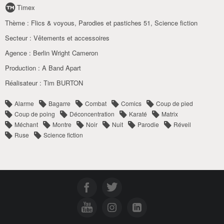
Timex
Thème :
Flics & voyous
,
Parodies et pastiches 51
,
Science fiction
Secteur :
Vêtements et accessoires
Agence :
Berlin Wright Cameron
Production :
A Band Apart
Réalisateur :
Tim BURTON
Alarme
Bagarre
Combat
Comics
Coup de pied
Coup de poing
Déconcentration
Karaté
Matrix
Méchant
Montre
Noir
Nuit
Parodie
Réveil
Ruse
Science fiction