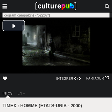
[icegram campaigns="52267"]
/
PARTAGER
INTÉGRER
INFOS
EN +
TIMEX : HOMME (
ÉTATS-UNIS
-
2000
)