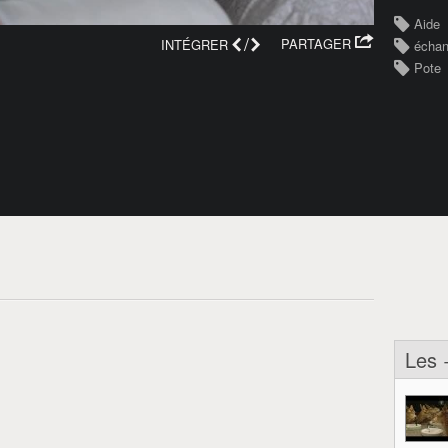
Aide
/
PARTAGER
INTÉGRER
écha
Pote
Les 