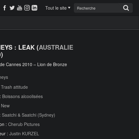
Tout le site
EYS : LEAK (
AUSTRALIE
0
)
 de Cannes 2010 – Lion de Bronze
heys
:
Trash attitude
 :
Boissons alcoolisées
:
New
:
Saatchi & Saatchi (Sydney)
on :
Cherub Pictures
eur :
Justin KURZEL