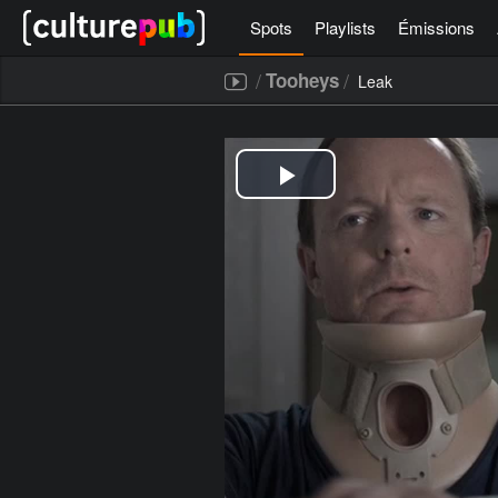
Spots
Playlists
Émissions
/
/
Tooheys
Leak
[icegram campaigns="52267"]