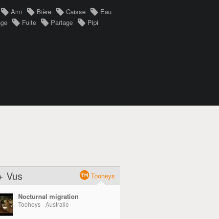
Ami
Bière
Caisse
Eau
nge
Fuite
Partage
Pipi
+ Vus
Tooheys
Nocturnal migration
Tooheys - Australie