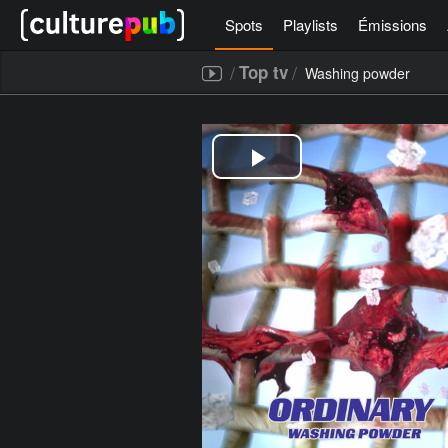
Spots
Playlists
Émissions
/
/
Top tv
Washing powder
[icegram campaigns="52267"]