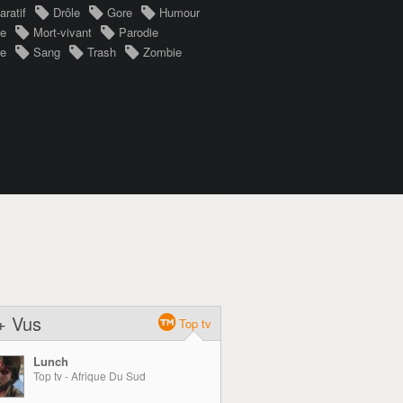
ratif
Drôle
Gore
Humour
ve
Mort-vivant
Parodie
re
Sang
Trash
Zombie
+ Vus
Top tv
Lunch
Top tv - Afrique Du Sud