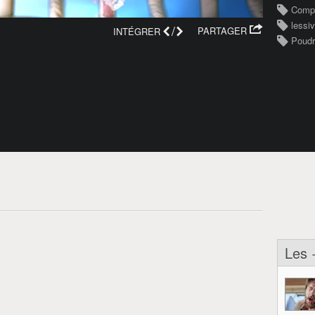
Compa
lessi
/
PARTAGER
INTÉGRER
Poud
Les 