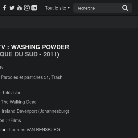
Tout le site
TV : WASHING POWDER
IQUE DU SUD
-
2011
)
tv
:
Parodies et pastiches 51
,
Trash
 :
Télévision
:
The Walking Dead
:
Ireland Davenport (Johannesburg)
on :
7Films
eur :
Lourens VAN RENSBURG