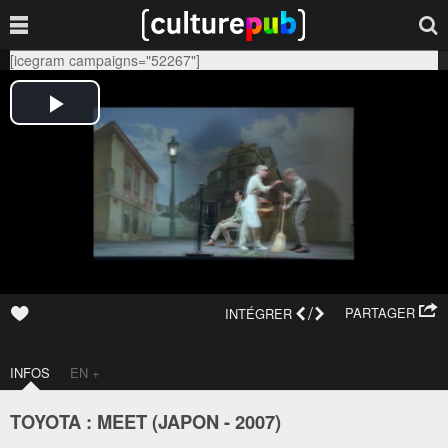
[icegram campaigns="52267"]
/
PARTAGER
INTÉGRER
INFOS
EN +
TOYOTA : MEET (
JAPON
-
2007
)