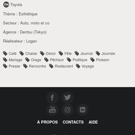
Toyota
Thème :
Esthétique
Secteur :
Auto
,
moto et co
Agence :
Dentsu (Tokyo)
Réalisateur :
Logan
Café
Chaise
Décor
Fête
Journal
Journée
Mariage
Orage
Pêcheur
Poétique
Poisson
Presse
Rencontre
Restaurant
Voyage
À PROPOS
CONTACTS
AIDE