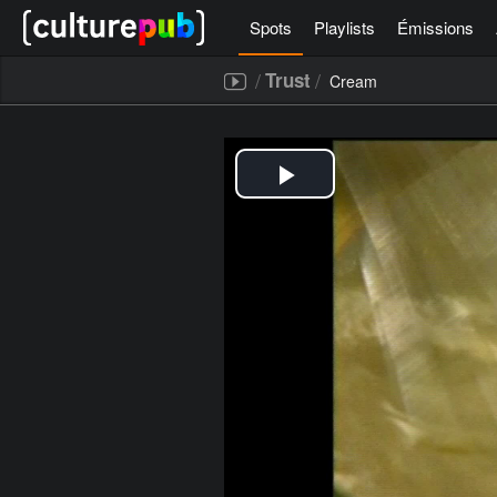
Spots
Playlists
Émissions
/
/
Trust
Cream
[icegram campaigns="52267"]