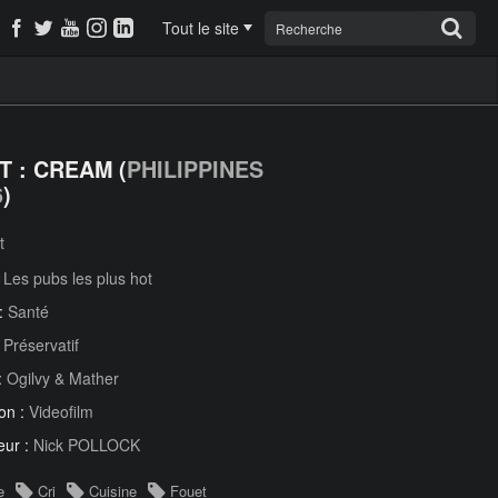
Tout le site
T : CREAM (
PHILIPPINES
6
)
t
:
Les pubs les plus hot
 :
Santé
:
Préservatif
:
Ogilvy & Mather
on :
Videofilm
eur :
Nick POLLOCK
e
Cri
Cuisine
Fouet