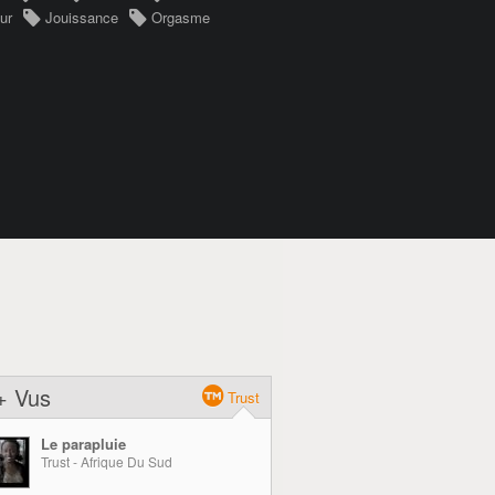
ur
Jouissance
Orgasme
+ Vus
Trust
Le parapluie
Trust - Afrique Du Sud