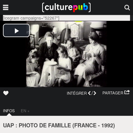
[icegram campaigns="52267"]
/
PARTAGER
INTÉGRER
INFOS
EN +
UAP : PHOTO DE FAMILLE (
FRANCE
-
1992
)