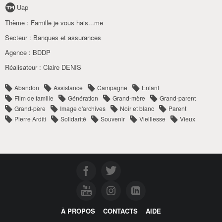
Uap
Thème :
Famille je vous hais...me
Secteur :
Banques et assurances
Agence :
BDDP
Réalisateur :
Claire DENIS
Abandon
Assistance
Campagne
Enfant
Film de famille
Génération
Grand-mère
Grand-parent
Grand-père
Image d'archives
Noir et blanc
Parent
Pierre Arditi
Solidarité
Souvenir
Vieillesse
Vieux
À PROPOS
CONTACTS
AIDE