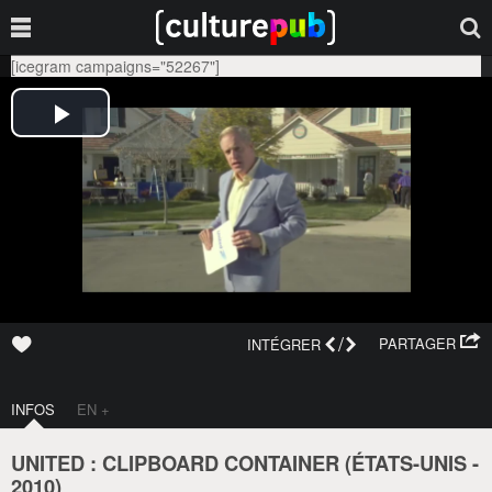
[icegram campaigns="52267"]
/
PARTAGER
INTÉGRER
INFOS
EN +
UNITED : CLIPBOARD CONTAINER (
ÉTATS-UNIS
-
2010
)