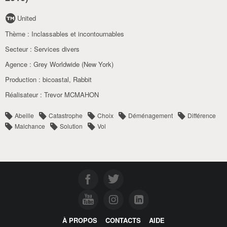
United
Thème :
Inclassables et incontournables
Secteur :
Services divers
Agence :
Grey Worldwide (New York)
Production :
bicoastal
,
Rabbit
Réalisateur :
Trevor MCMAHON
Abeille
Catastrophe
Choix
Déménagement
Différence
Malchance
Solution
Vol
À PROPOS
CONTACTS
AIDE