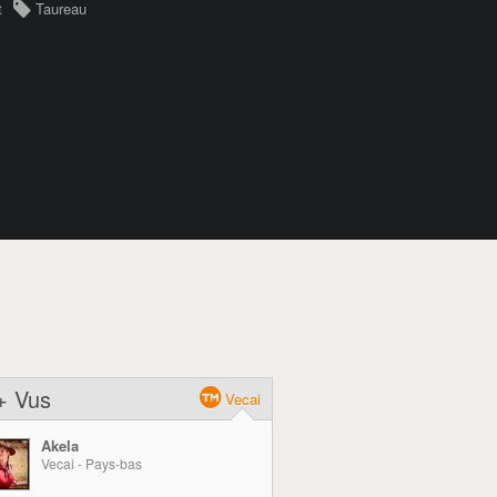
t
Taureau
+ Vus
Vecai
Akela
Vecai - Pays-bas