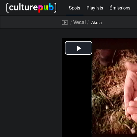
Spots
Playlists
Émissions
/
/
Vecai
Akela
[icegram campaigns="52267"]