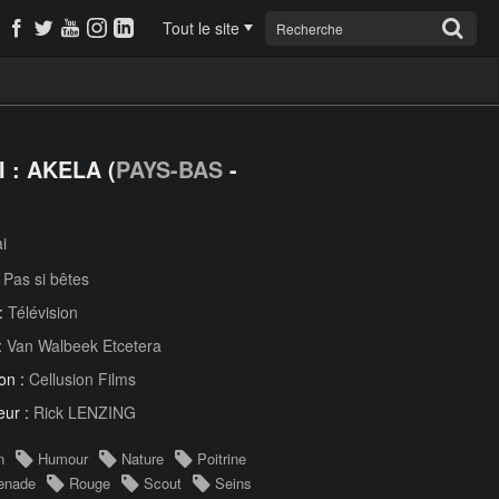
Tout le site
 : AKELA (
PAYS-BAS
-
i
:
Pas si bêtes
 :
Télévision
:
Van Walbeek Etcetera
on :
Cellusion Films
eur :
Rick LENZING
n
Humour
Nature
Poitrine
enade
Rouge
Scout
Seins