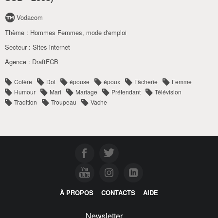
Vodacom
Thème :
Hommes Femmes, mode d'emploi
Secteur :
Sites internet
Agence :
DraftFCB
Colère
Dot
épouse
époux
Fâcherie
Femme
Humour
Mari
Mariage
Prétendant
Télévision
Tradition
Troupeau
Vache
À PROPOS
CONTACTS
AIDE
Newsletter