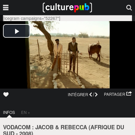
[icegram campaigns="52267"]
/
PARTAGER
INTÉGRER
INFOS
EN +
VODACOM : JACOB & REBECCA (
AFRIQUE DU
SUD
-
2008
)