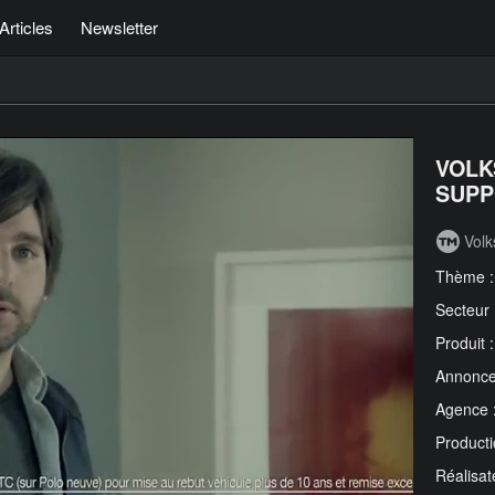
Articles
Newsletter
VOLK
SUPP
Vol
Thème 
Secteur
Produit 
Annonce
Agence 
Producti
Réalisat