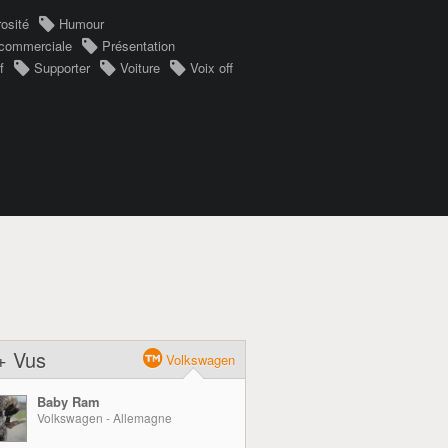
osité
Humour
 commerciale
Présentation
f
Supporter
Voiture
Voix off
+ Vus
Volkswagen
Baby Ram
Volkswagen - Allemagne