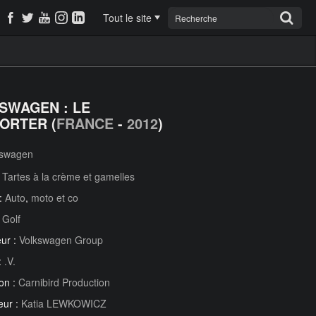
Tout le site
SWAGEN : LE
ORTER (
FRANCE
-
2012
)
kswagen
:
Tartes à la crème et gamelles
 :
Auto
,
moto et co
:
Golf
ur :
Volkswagen Group
:
.V.
on :
Carnibird Production
eur :
Katia LEWKOWICZ