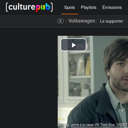
Spots
Playlists
Émissions
/
/
Volkswagen
Le supporter
[icegram campaigns="52267"]