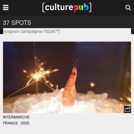
37 SPOTS
[icegram campaigns="52267"]
INTERMARCHÉ
FRANCE
/
2025