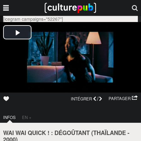
[icegram campaigns="52267"]
/
PARTAGER
INTÉGRER
INFOS
EN +
WAI WAI QUICK ! : DÉGOÛTANT (
THAÏLANDE
-
2000
)