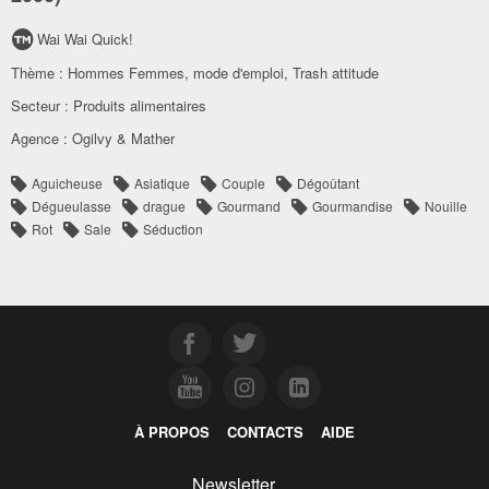
Wai Wai Quick!
Thème :
Hommes Femmes, mode d'emploi
,
Trash attitude
Secteur :
Produits alimentaires
Agence :
Ogilvy & Mather
Aguicheuse
Asiatique
Couple
Dégoûtant
Dégueulasse
drague
Gourmand
Gourmandise
Nouille
Rot
Sale
Séduction
À PROPOS
CONTACTS
AIDE
Newsletter