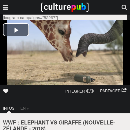
[icegram campaigns="52267"]
/
PARTAGER
INTÉGRER
INFOS
EN +
WWF : ELEPHANT VS GIRAFFE (
NOUVELLE-
ZÉLANDE
-
2018
)