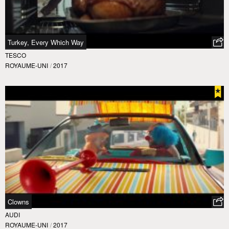
Turkey, Every Which Way
TESCO
ROYAUME-UNI
/
2017
Clowns
AUDI
ROYAUME-UNI
/
2017