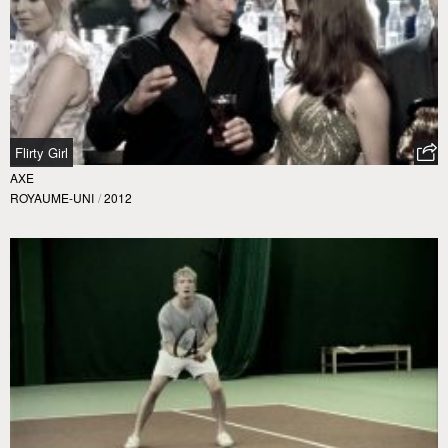
Flirty Girl
AXE
ROYAUME-UNI
/
2012