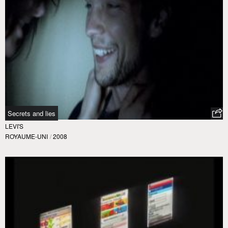
Secrets and lies
LEVI'S
ROYAUME-UNI
/
2008