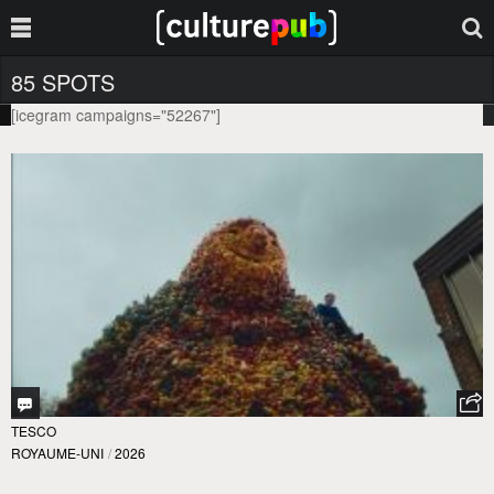
85 SPOTS
[icegram campaigns="52267"]
TESCO
ROYAUME-UNI
/
2026