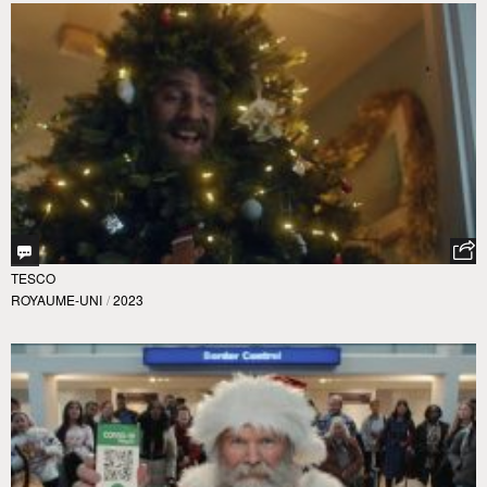
TESCO
ROYAUME-UNI
/
2023