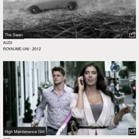
The Swan
AUDI
ROYAUME-UNI
/
2012
High Maintenance Girl