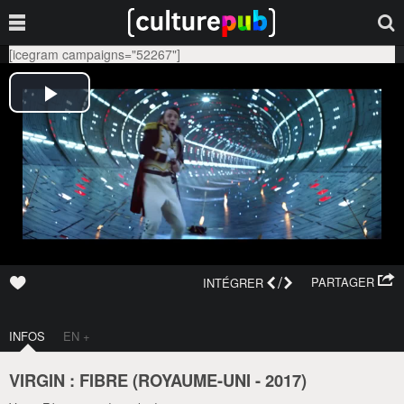
[icegram campaigns="52267"]
/
PARTAGER
INTÉGRER
INFOS
EN +
VIRGIN : FIBRE (
ROYAUME-UNI
-
2017
)