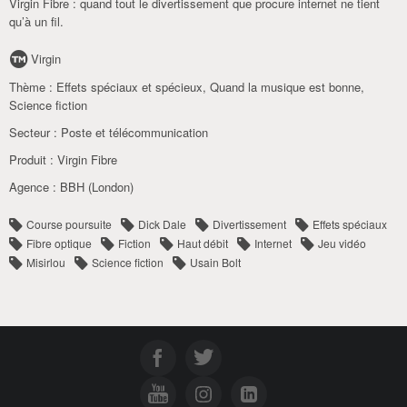
Virgin Fibre : quand tout le divertissement que procure internet ne tient
qu’à un fil.
Virgin
Thème :
Effets spéciaux et spécieux
,
Quand la musique est bonne
,
Science fiction
Secteur :
Poste et télécommunication
Produit :
Virgin Fibre
Agence :
BBH (London)
Course poursuite
Dick Dale
Divertissement
Effets spéciaux
Fibre optique
Fiction
Haut débit
Internet
Jeu vidéo
Misirlou
Science fiction
Usain Bolt