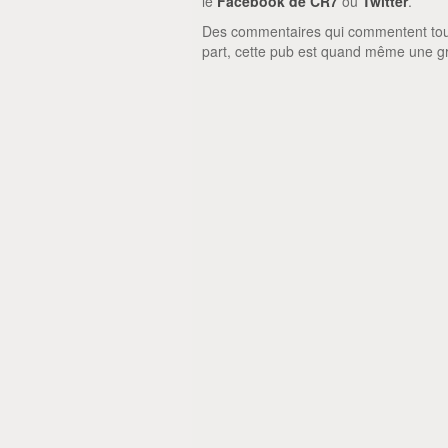
le
Facebook de CR7
ou
Twitter
.
Des commentaires qui commentent tout s
part, cette pub est quand même une g