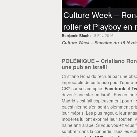
Culture Week – Rona
roller et Playboy e
/
18 Fév. 2016
Benjamin Bloch
Culture Week – Semaine du 15 févri
POLÉMIQUE – Cristiano Rona
une pub en Israël
Cristiano Ronaldo recruté par une obsc
improbable de cette pub pour l’opérate
CR7 sur ses comptes
Facebook
et
Tw
devenir une star en Israël. Pas en foo
Madrid s’est fait copieusement pourrir
palestinienne s’en sont violemment pri
leur mépris. Les plus rageux, leur anti
modérés lui ont exprimé leur soutien, v
haine anti-arabe. Si vous voulez vous f
sombrer dans la connerie, lisez les éc