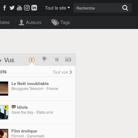
Tout le site
Dates
Auteurs
Tags
+ Vus
ots
Tout voir
Le Noël inoubliable
Bouygues Telecom - France
Idiots
Save the day - États-unis
Film érotique
Filmnet - Danemark