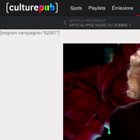
Spots
Playlists
Émissions
ARTICLE PRÉCÉDENT
APOCALYPSE NAZIE OU ZOMBIE ?
[icegram campaigns="52267"]