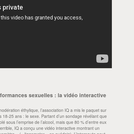
ormances sexuelles : la vidéo interactive
modération éthylique, l’association IQ a mis le paquet sur
es 18-25 ans : le sexe. Partant d’un sondage révélant que
olé sous l’emprise de l’alcool, mais que 80 % d’entre eux
rrible, IQ a conçu une vidéo interactive montrant un
exomètre » (« liggometer » en suédois). L’internaute peut