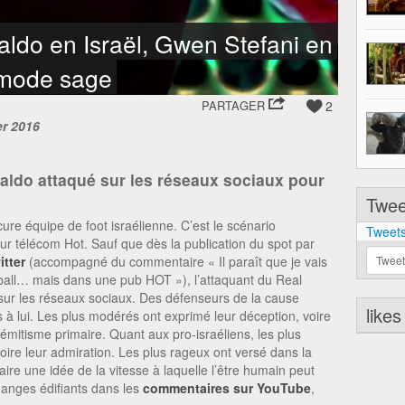
ldo en Israël, Gwen Stefani en
n mode sage
PARTAGER
2
er 2016
ldo attaqué sur les réseaux sociaux pour
Tweet
ure équipe de foot israélienne. C’est le scénario
Tweets
ur télécom Hot. Sauf que dès la publication du spot par
Tweet
itter
(accompagné du commentaire « Il paraît que je vais
tball… mais dans une pub HOT »), l’attaquant du Real
 sur les réseaux sociaux. Des défenseurs de la cause
likes
s à lui. Les plus modérés ont exprimé leur déception, voire
sémitisme primaire. Quant aux pro-israéliens, les plus
oire leur admiration. Les plus rageux ont versé dans la
aire une idée de la vitesse à laquelle l’être humain peut
hanges édifiants dans les
commentaires sur YouTube
,