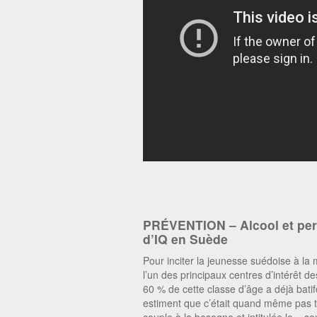
PRÉVENTION – Alcool et perf
d’IQ en Suède
Pour inciter la jeunesse suédoise à la 
l’un des principaux centres d’intérêt d
60 % de cette classe d’âge a déjà batif
estiment que c’était quand même pas te
couple à la besogne et intitulée le « s