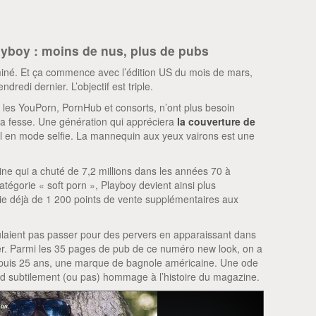
boy : moins de nus, plus de pubs
rminé. Et ça commence avec l’édition US du mois de mars,
redi dernier. L’objectif est triple.
c les YouPorn, PornHub et consorts, n’ont plus besoin
la fesse. Une génération qui appréciera
la couverture de
 en mode selfie. La mannequin aux yeux vairons est une
ine qui a chuté de 7,2 millions dans les années 70 à
atégorie « soft porn », Playboy devient ainsi plus
cie déjà de 1 200 points de vente supplémentaires aux
oulaient pas passer pour des pervers en apparaissant dans
r. Parmi les 35 pages de pub de ce numéro new look, on a
depuis 25 ans, une marque de bagnole américaine. Une ode
d subtilement (ou pas) hommage à l’histoire du magazine.