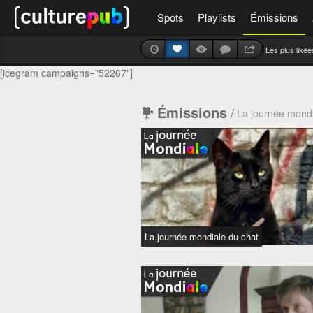
Spots
Playlists
Émissions
Les plus likée
[icegram campaigns="52267"]
Émissions
/
La journée mond
La journée mondiale du chat