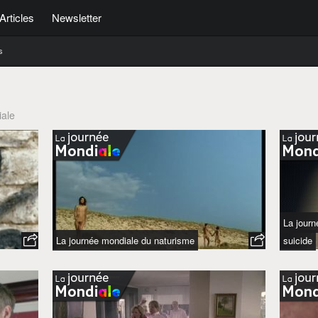
Articles
Newsletter
s
iale
La journ
La journée mondiale du naturisme
suicide