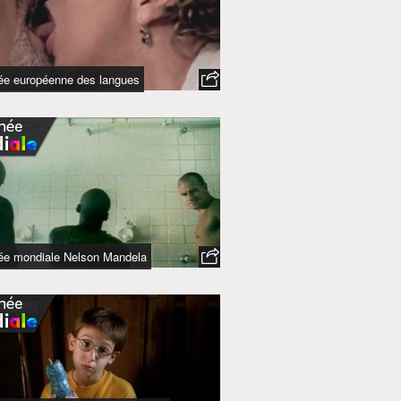
née européenne des langues
née mondiale Nelson Mandela