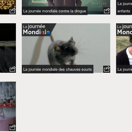
La journ
La journée mondiale contre la drogue
enfants
La journée mondiale des chauves-souris
La journ