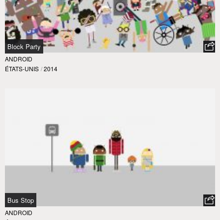
Block Party
ANDROID
ÉTATS-UNIS
/
2014
Bus Stop
ANDROID