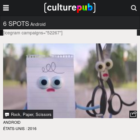
6 SPOTS
Android
[icegram campaigns="52267"]
Rock, Paper, Scissors
ANDROID
ÉTATS-UNIS
/
2016