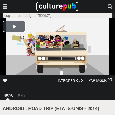
[icegram campaigns="52267"]
/
PARTAGER
INTÉGRER
INFOS
EN +
ANDROID : ROAD TRIP (
ÉTATS-UNIS
-
2014
)