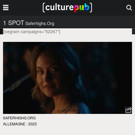
1 SPOT
Saferhighs.org
[icegram campaigns="52267"]
SAFERHIGHS.ORG
ALLEMAGNE
/
2023