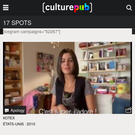
17 SPOTS
[icegram campaigns="52267"]
Apology
KOTEX
ÉTATS-UNIS
/
2010