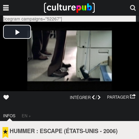
[icegram campaigns="52267"]
/
PARTAGER
INTÉGRER
INFOS
EN +
HUMMER : ESCAPE (
ÉTATS-UNIS
-
2006
)