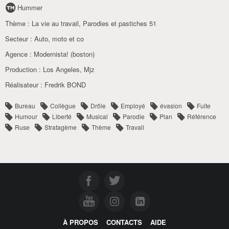
Hummer
Thème :
La vie au travail
,
Parodies et pastiches 51
Secteur :
Auto
,
moto et co
Agence :
Modernista! (boston)
Production :
Los Angeles
,
Mjz
Réalisateur :
Fredrik BOND
Bureau
Collègue
Drôle
Employé
évasion
Fuite
Humour
Liberté
Musical
Parodie
Plan
Référence
Ruse
Stratagème
Thème
Travail
À PROPOS
CONTACTS
AIDE