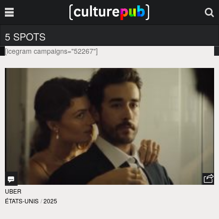
5 SPOTS
[icegram campaigns="52267"]
UBER
ÉTATS-UNIS
/
2025