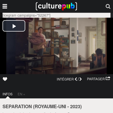
[icegram campaigns="52267"]
/
PARTAGER
INTÉGRER
INFOS
EN +
SEPARATION (
ROYAUME-UNI
-
2023
)