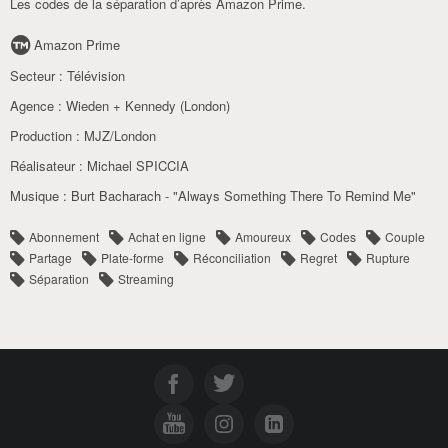
Les codes de la séparation d’après Amazon Prime.
Amazon Prime
Secteur :
Télévision
Agence :
Wieden + Kennedy (London)
Production :
MJZ/London
Réalisateur :
Michael SPICCIA
Musique :
Burt Bacharach - "Always Something There To Remind Me"
Abonnement
Achat en ligne
Amoureux
Codes
Couple
Partage
Plate-forme
Réconciliation
Regret
Rupture
Séparation
Streaming